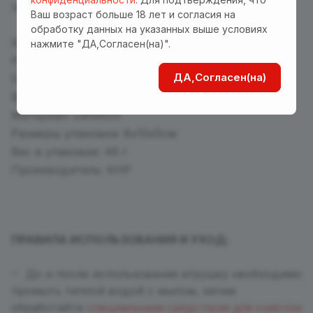
запаха.
Ваш возраст больше 18 лет и согласия на
обработку данных на указанных выше условиях
Комплектация: коробка, игрушка
нажмите "ДА,Согласен(на)".
Размер: длина общая 7 см, диаметр колец 4 и
ДА,Согласен(на)
5 см
Вес игрушки: 27 г
Материал: силикон
Размеры упаковки: 8х10х5см
Вес в упаковке: 46 г
Производитель: КНР
ПРАВИЛА ИСПОЛЬЗОВАНИЯ И УХОД:
До и после использования игрушку необходимо
промыть теплой водой с мылом, затем
обработайте
специальным средством для очистки