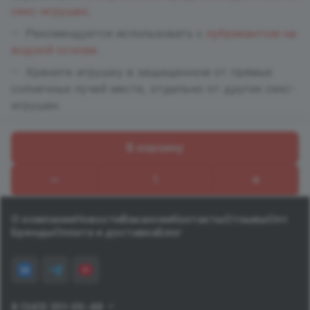
секс-игрушек.
Рекомендуется использовать с
лубрикантом на
водной основе.
Храните игрушку в защищенном от прямых
солнечных лучей месте, отдельно от других секс-
игрушек.
В корзину
Назад к списку
О компании
Новости
Вакансии
Контакты
Отзывы
Опт
Бренды
Оплата и доставка
Блог
8 (343) 351-05-48