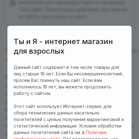
Бесплатная доставка куда угодно по промокоду
"Доставка"! Важно! Акция действует для заказов
от 3000 р. при оплате на сайте
Ты и Я - интернет магазин
для взрослых
Описание
Отзывы (1)
Характеристики
Оплата
Дост
Данный сайт содержит в том числе товары для
лиц старше 18 лет. Если Вы несовершеннолетний,
Насадка с пятью кольцами предназначена для
просим Вас покинуть наш сайт. Если вам
ограничения притока крови к пенису, увеличения
исполнилось 18 лет, вы можете продолжить
сексуального времени, увеличения Вашего
работу с сайтом.
собственного удовольствия и удовлетворения
Этот сайт использует Интернет-сервис для
Вашей партнерши. Кольцо насадки эластичное.
сбора технических данных касательно
Оно плотное, но удобное при использовании и
посетителей с целью получения маркетинговой и
подойдет большинству. Изготовлена из силикона,
статистической информации. Условия обработки
данных посетителей сайта см. в
Политике
приятна для кожи, безопасна для тела и не имеет
конфиденциальности
. Для подтверждения, что