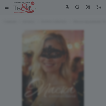
Главная
Каталог
EroHot Collection
Маска кружевная "Б