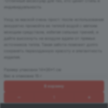
-Отличный аксессуар для тех, кто ценит стиль и
индивидуальность
Уход за маской очень прост: после использования
аккуратно промойте ее теплой водой с мягким
моющим средством, избегая сильных трений, и
дайте высохнуть на воздухе вдали от прямых
источников тепла. Такая забота поможет долго
сохранять первозданную красоту и элегантность
изделия.
Размер упаковки 14*26*1 см
Вес в упаковке 15 г
В корзину
Назад к списку