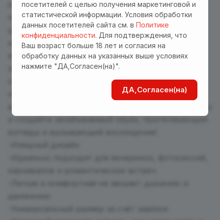
ленты позволяют идеально подогнать маску под
посетителей с целью получения маркетинговой и
статистической информации. Условия обработки
любой размер лица, обеспечивая надежную и
данных посетителей сайта см. в
Политике
удобную посадку. Выполненная из
конфиденциальности
. Для подтверждения, что
изыскательного кружевного текстильного
Ваш возраст больше 18 лет и согласия на
материала, маска придает Вашему образу
обработку данных на указанных выше условиях
нажмите "ДА,Согласен(на)".
загадочности и стиля. Ее универсальный дизайн
отлично дополнит как классический, так и
ДА,Согласен(на)
неожиданный костюм, делая Вас центром
внимания на любом мероприятии. Наденьте маску
и создайте незабываемый образ, притягивающий
взгляды и вызывающий восхищение!
-Изящный дизайн
-Идеально подходит для вечеринок, фотосессий,
карнавалов и романтических встреч
-Легкая и комфортная-не мешает дыханию и
движению
-Универсальный размер за счёт завязок