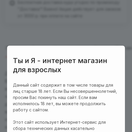
Бесплатная доставка куда угодно по промокоду
"Доставка"! Важно! Акция действует для заказов
от 3000 р. при оплате на сайте
Описание
Отзывы
Характеристики
Оплата
Достав
Ты и Я - интернет магазин
для взрослых
Добавьте нотку утонченности и загадочности к
Вашему образу с карнавальной
Данный сайт содержит в том числе товары для
маской
"Беатрис"
для лица! Эта элегантная
лиц старше 18 лет. Если Вы несовершеннолетний,
черная кружевная маска — идеальный аксессуар
просим Вас покинуть наш сайт. Если вам
исполнилось 18 лет, вы можете продолжить
для праздничных мероприятий, карнавалов,
работу с сайтом.
маскарадов и тематических вечеринок. Легкая и
невесомая, она создаст ощущение свободы и
Этот сайт использует Интернет-сервис для
комфорта в течение всей ночи. Регулируемые
сбора технических данных касательно