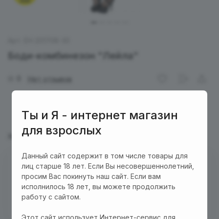
Арт.
EH 201708-30
Боди-комбинезон "Лейла"
0
Нет отзывов
Ты и Я - интернет магазин
для взрослых
Характеристики
Описание
Данный сайт содержит в том числе товары для
Нет в наличии
лиц старше 18 лет. Если Вы несовершеннолетний,
просим Вас покинуть наш сайт. Если вам
Бесплатная доставка куда угодно по промокоду
исполнилось 18 лет, вы можете продолжить
"Доставка"! Важно! Акция действует для заказов
работу с сайтом.
от 3000 р. при оплате на сайте
Этот сайт использует Интернет-сервис для