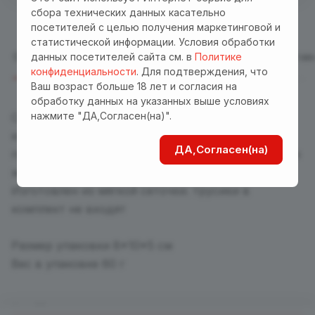
сбора технических данных касательно
посетителей с целью получения маркетинговой и
статистической информации. Условия обработки
данных посетителей сайта см. в
Политике
Описание
Отзывы
Характеристики
Оплата
Достав
конфиденциальности
. Для подтверждения, что
Ваш возраст больше 18 лет и согласия на
обработку данных на указанных выше условиях
нажмите "ДА,Согласен(на)".
Сексуальный боди-
комбинезон
"Лейла"
с рукавом 3/4 и
ДА,Согласен(на)
приспущенными плечами. Модель очень нежная и
женственная, имеет доступ в интимном месте.
Изготовлен из мягкой сеточки. трусики в
комплект не входят
Размер упаковки 8*10*5 см
Вес в упаковке 60 г
Назад к списку