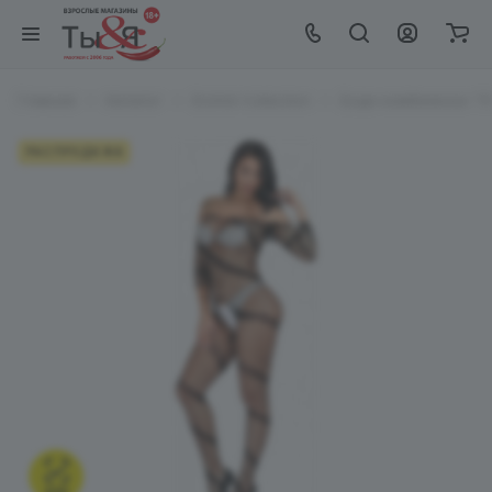
Главная
Каталог
EroHot Collection
Боди-комбинезон "Л
РАСПРОДАЖА