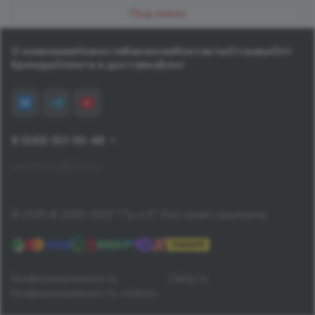
Под заказ
О компании
Новости
Вакансии
Контакты
Отзывы
Опт
Бренды
Оплата и доставка
Блог
8 (343) 351-05-48
pervomay@tiiya.ru
© 2026 © 2006-2026 "Ты и Я". Все права защищены.
Конфиденциальность
Оферта
Конфиденциальность cookies