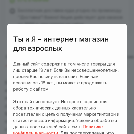
Бесплатная доставка куда угодно по промокоду
"Доставка"! Важно! Акция действует для заказов
от 3000 р. при оплате на сайте
Ты и Я - интернет магазин
для взрослых
Описание
Отзывы
Характеристики
Оплата
Достав
Данный сайт содержит в том числе товары для
лиц старше 18 лет. Если Вы несовершеннолетний,
просим Вас покинуть наш сайт. Если вам
В этой соблазнительной грации с доступом
исполнилось 18 лет, вы можете продолжить
работу с сайтом.
и открытыми плечами Вы станете изысканным
подарком. Черные кружева и блестящие стразы
Этот сайт использует Интернет-сервис для
создают впечатление роскоши и элегантности.
сбора технических данных касательно
Благодаря эластичному материалу эта грация
посетителей с целью получения маркетинговой и
статистической информации. Условия обработки
подойдет тем, кто носит размеры S-XL. Вы
данных посетителей сайта см. в
Политике
станете идеальным подарком, открывающим
конфиденциальности
. Для подтверждения, что