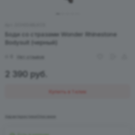
Арт.
DCH004BLKOS
Боди со стразами Wonder Rhinestone
Bodysuit (черный)
0
Нет отзывов
2 390 руб.
Купить в 1 клик
Характеристики
Описание
Есть в наличии