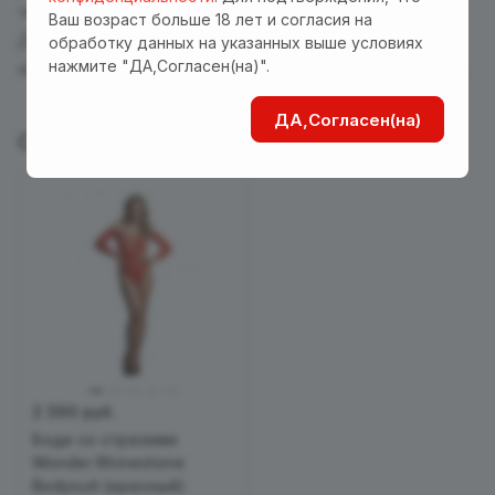
череду праздничных дней.
Ваш возраст больше 18 лет и согласия на
Допускается только ручная стирка в холодной
обработку данных на указанных выше условиях
нажмите "ДА,Согласен(на)".
или теплой воде. Сушить на воздухе. Не гладить.
ДА,Согласен(на)
С этим товаром покупают
2 390 руб.
Боди со стразами
Wonder Rhinestone
Bodysuit (красный)