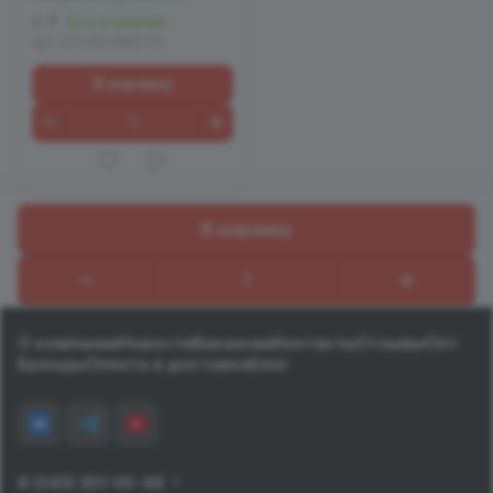
0
Есть в наличии
Арт.
DCH004REDOS
В корзину
В корзину
Назад к списку
О компании
Новости
Вакансии
Контакты
Отзывы
Опт
Бренды
Оплата и доставка
Блог
8 (343) 351-05-48