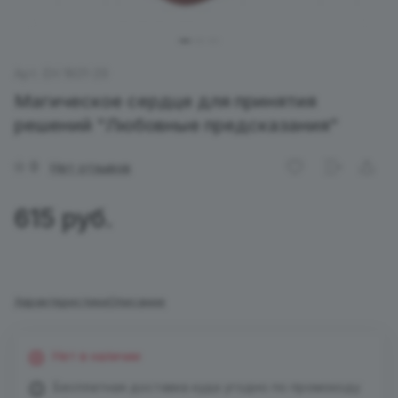
Арт.
EH 1801-29
Магическое сердце для принятия
решений "Любовные предсказания"
0
Нет отзывов
615 руб.
Характеристики
Описание
Нет в наличии
Бесплатная доставка куда угодно по промокоду