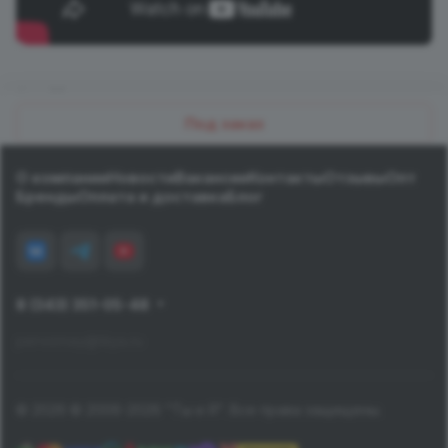
Назад к списку
Под заказ
О компании
Новости
Вакансии
Контакты
Отзывы
Опт
Бренды
Оплата и доставка
Блог
8 (343) 351-05-48
pervomay@tiiya.ru
© 2026 © 2006-2026 "Ты и Я". Все права защищены.