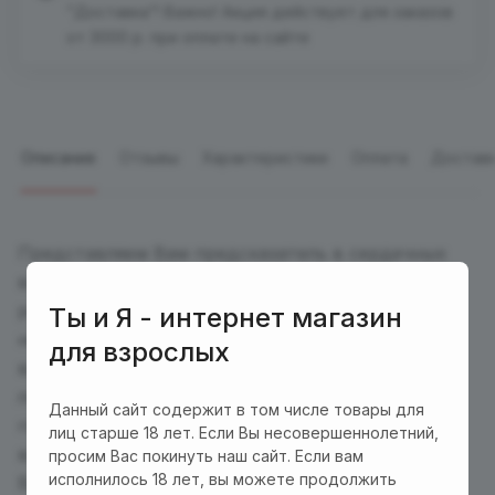
"Доставка"! Важно! Акция действует для заказов
от 3000 р. при оплате на сайте
Описание
Отзывы
Характеристики
Оплата
Достав
Представляем Вам предсказатель в сердечных
вопросах. Магическое сердце для принятия
решений "Любовные предсказания" — самый
Ты и Я - интернет магазин
необычный романтичный подарок для
для взрослых
влюбленных в этом году! Получить ответ на
любовный вопрос теперь можно в любое время
Данный сайт содержит в том числе товары для
года! Идеальный романтичный подарок для
лиц старше 18 лет. Если Вы несовершеннолетний,
влюбленных.
просим Вас покинуть наш сайт. Если вам
исполнилось 18 лет, вы можете продолжить
Варианты ответов: