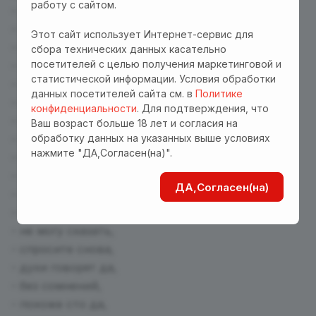
работу с сайтом.
- да,
- нет,
Этот сайт использует Интернет-сервис для
- очень вероятно,
сбора технических данных касательно
посетителей с целью получения маркетинговой и
- не похоже,
статистической информации. Условия обработки
- мне кажется да,
данных посетителей сайта см. в
Политике
- ответ не ясен,
конфиденциальности
. Для подтверждения, что
- ответ нет,
Ваш возраст больше 18 лет и согласия на
обработку данных на указанных выше условиях
- мало шансов,
нажмите "ДА,Согласен(на)".
- очень вероятно,
- звезды говорят нет,
ДА,Согласен(на)
- не надейтесь,
- безусловно,
- не могу сказать,
- спросите снова,
- духи говорят да,
- без сомнений,
- похоже сто да,