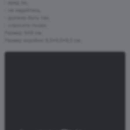
- вряд ли,
- не надейтесь,
- должно быть так,
- спросите позже.
Размер: 9*9 см.
Размер коробки: 9,5*9,5*9,5 см.