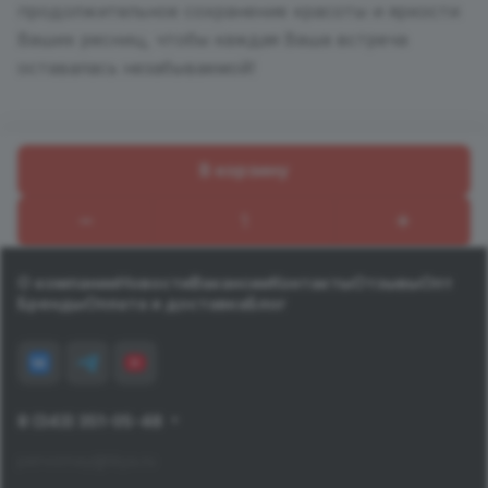
продолжительное сохранение красоты и яркости
Ваших ресниц, чтобы каждая Ваша встреча
оставалась незабываемой!
В корзину
Назад к списку
О компании
Новости
Вакансии
Контакты
Отзывы
Опт
Бренды
Оплата и доставка
Блог
8 (343) 351-05-48
pervomay@tiiya.ru