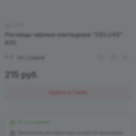
Арт.
670
Ресницы черные накладные "DELUXE"
670
0
Нет отзывов
215 руб.
Купить в 1 клик
Есть в наличии
Бесплатная доставка куда угодно по промокоду