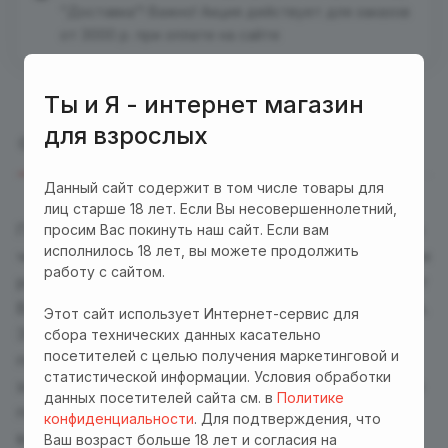
"Доставка"! Важно! Акция действует для заказов
от 3000 р. при оплате на сайте
Ты и Я - интернет магазин
для взрослых
Описание
Отзывы
Оплата
Доставка
Данный сайт содержит в том числе товары для
лиц старше 18 лет. Если Вы несовершеннолетний,
Погрузитесь в мир роскоши с привлекательными
просим Вас покинуть наш сайт. Если вам
исполнилось 18 лет, вы можете продолжить
черными ресницами ручной работы с отдельными
работу с сайтом.
ресничками различной длины, которые превратят
Ваш взгляд в настоящее произведение искусства.
Этот сайт использует Интернет-сервис для
Эти ресницы изысканно выполнены, чтобы
сбора технических данных касательно
посетителей с целью получения маркетинговой и
подчеркнуть Вашу уникальность и добавить
статистической информации. Условия обработки
загадочный эффект. Яркий черный цвет идеально
данных посетителей сайта см. в
Политике
подходит для выхода в свет, фотосессий,
конфиденциальности
. Для подтверждения, что
вечеринок или особых случаев, когда хочется
Ваш возраст больше 18 лет и согласия на