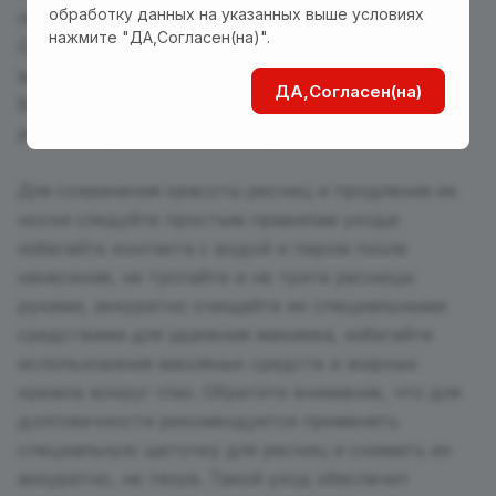
обработку данных на указанных выше условиях
привлечь внимание и произвести впечатление.
нажмите "ДА,Согласен(на)".
Они придадут взгляду невероятную глубину и
выразительность, добавят шик и магию образу.
ДА,Согласен(на)
Благодаря легкой и комфортной фиксации эти
ресницы удобны в носке и долговечны.
Для сохранения красоты ресниц и продления их
носки следуйте простым правилам ухода:
избегайте контакта с водой и паром после
нанесения, не трогайте и не трите ресницы
руками, аккуратно очищайте их специальными
средствами для удаления макияжа, избегайте
использования масляных средств и жирных
кремов вокруг глаз. Обратите внимание, что для
долговечности рекомендуется применять
специальную щеточку для ресниц и снимать их
аккуратно, не тянув. Такой уход обеспечит