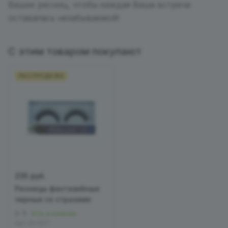
Ваших ресниц, чтобы каждая Ваша встреча
оставалась незабываемой!
С этим товаром покупают
РАСПРОДАЖА
235 руб.
Ресницы фантазийные
черные со стразами
0
Есть в наличии
Арт.
EH 507