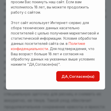
просим Вас покинуть наш сайт. Если вам
впечатление. Они придадут взгляду невероятную
исполнилось 18 лет, вы можете продолжить
глубину и выразительность, добавят шик и магию
работу с сайтом.
образу. Благодаря легкой и комфортной фиксации
Этот сайт использует Интернет-сервис для
эти ресницы удобны в носке и долговечны.
сбора технических данных касательно
посетителей с целью получения маркетинговой и
Для сохранения красоты ресниц и продления их
статистической информации. Условия обработки
носки следуйте простым правилам ухода:
данных посетителей сайта см. в
Политике
избегайте контакта с водой и паром после
конфиденциальности
. Для подтверждения, что
Ваш возраст больше 18 лет и согласия на
нанесения, не трогайте и не трите ресницы
обработку данных на указанных выше условиях
руками, аккуратно очищайте их специальными
нажмите "ДА,Согласен(на)".
средствами для удаления макияжа, избегайте
использования масляных средств и жирных
ДА,Согласен(на)
кремов вокруг глаз. Обратите внимание, что для
долговечности рекомендуется применять
специальную щеточку для ресниц и снимать их
аккуратно, не тянув. Такой уход обеспечит
продолжительное сохранение красоты и яркости