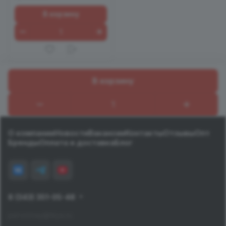
В корзину
В корзину
Назад к списку
О компании
Новости
Вакансии
Контакты
Отзывы
Опт
Бренды
Оплата и доставка
Блог
8 (343) 351-05-48
pervomay@tiiya.ru