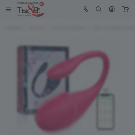
Главная
Каталог
EroHot Collection
Секс игрушки EroHot 