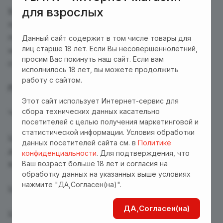
для взрослых
Вариант 2. Сканируйте QR-код и скачайте
приложение через браузер (возможно,
потребуется снять ограничение на скачивание
Данный сайт содержит в том числе товары для
лиц старше 18 лет. Если Вы несовершеннолетний,
незнакомых приложений в настройках вашего
просим Вас покинуть наш сайт. Если вам
смартфона).
исполнилось 18 лет, вы можете продолжить
работу с сайтом.
Привязка устройства
Этот сайт использует Интернет-сервис для
сбора технических данных касательно
Чтобы сконнектить игрушку с приложением
посетителей с целью получения маркетинговой и
статистической информации. Условия обработки
Шаг 1. Удерживайте кнопку вкл/выкл. на корпусе
данных посетителей сайта см. в
Политике
девайса в течение 2-х секунд до появления
конфиденциальности
. Для подтверждения, что
виброотклика и световой индикации.
Ваш возраст больше 18 лет и согласия на
обработку данных на указанных выше условиях
нажмите "ДА,Согласен(на)".
Шаг 2. В приложении нажмите “+” внизу экрана.
ДА,Согласен(на)
Шаг 3. Отсканируйте QR-код девайса с