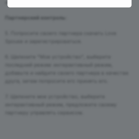
инструкции в коробке.
Партнерский контроль:
5. Попросите своего партнера скачать Love
Spouse и зарегистрироваться.
6. Щелкните "Мое устройство", выберите
последний режим: интерактивный режим,
добавьте и найдите своего партнера в качестве
друга, затем попросите его принять его.
7. Щелкните мое устройство, выберите
интерактивный режим, предложите своему
партнеру управлять сервисом.