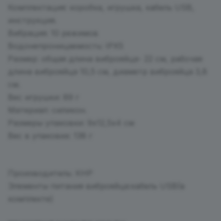
Комплектация: коробка, игрушка, кабель USB,
инструкция.
Вибрация: 10 режимов
Водонепроницаемость: IPX5
Размер: общая длина виброяйца- 22 см, рабочая
длина виброяйца 10,5 см, диаметр виброяйца 3,8
см.
Вес игрушки: 89 г
Материал: силикон.
Размеры упаковки: 9х12,5х4 см
Вес в упаковке: 138 г
Производитель: КНР
Элементы питания виброяйца:кабель USB(в
комплекте)