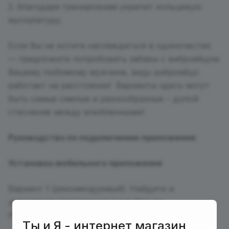
2. благодаря тренировкам укрепит кольцевую
мускулатуру.
Если Вы не хотите наслаждаться в одиночестве
— предложите попробовать забавы с виброяйцом
Вашему любимому мужчине, ведь виброяйцо
работает на расстоянии! Варианты здесь могут
быть самые смелые и разнообразные – долой
стеснение между влюбленными!
Руководство по подключению приложения:
Установка мобильного приложения
Вариант 1 (рекомендуемый). Найдите и
установите приложение Love Spouse
Pro через AppStore или Google Play.
Ты и Я - интернет магазин