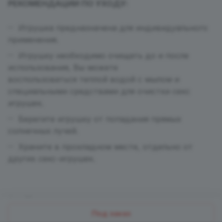
РЕКОМЕНДАЦИИ ПО УХОДУ:
Игрушка предназначена для индивидуального
применения.
Игрушку необходимо очищать до и после
использования, Вы можете
воспользоваться теплой водой с мылом и
специальными средствами для очистки секс
игрушек.
Берегите игрушку от попадания прямых
солнечных лучей.
Храните в прохладном месте, отдельно от
других секс-игрушек.
Назад к списку
Под заказ