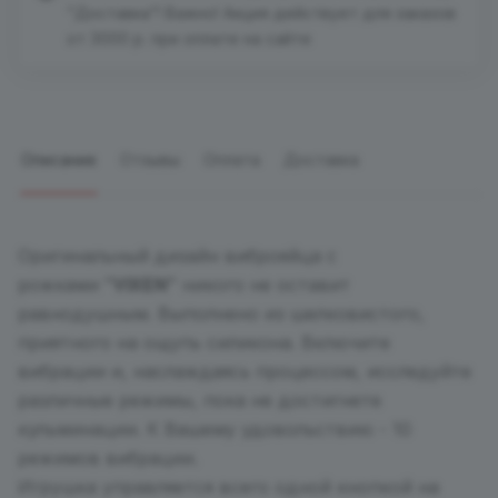
"Доставка"! Важно! Акция действует для заказов
от 3000 р. при оплате на сайте
Описание
Отзывы
Оплата
Доставка
Оригинальный дизайн виброяйца с
"VIXEN"
рожками
никого не оставит
равнодушным. Выполнено из шелковистого,
приятного на ощупь силикона. Включите
вибрации и, наслаждаясь процессом, исследуйте
различные режимы, пока не достигнете
кульминации. К Вашему удовольствию - 10
режимов вибрации.
Игрушка управляется всего одной кнопкой на