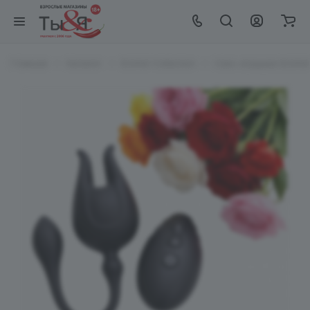
Главная
Каталог
EroHot Collection
Секс игрушки EroHot 