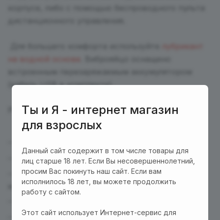
корпусе, либо с помощью беспроводного пульта
дистанционного управления.
Для большего комфорта используйте
лубрикант
на водной основе
. Виброяйцо оснащено
встроенным перезаряжаемым аккумулятором
(кабель USB в комплекте).
Ты и Я - интернет магазин
Размеры яйца: 70 х 40 мм. Вес 56 г
для взрослых
Материал: силикон, ABS
Данный сайт содержит в том числе товары для
10 режимов вибрации
лиц старше 18 лет. Если Вы несовершеннолетний,
просим Вас покинуть наш сайт. Если вам
Перезаряжаемый аккумулятор (USB-кабель в
исполнилось 18 лет, вы можете продолжить
комплекте)
работу с сайтом.
Время зарядки: 2 ч
Этот сайт использует Интернет-сервис для
Время работы: 1-2 ч