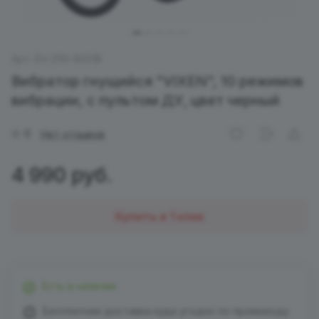
Арт.
EH 2110-8221B
Вибратор гнущийся "VIXEN", 10 режимов
вибрации, с пультом ДУ, цвет черный
0
Нет отзывов
4 990 руб.
Купить в 1 клик
Есть в наличии
Бесплатная доставка куда угодно по промокоду