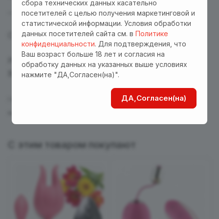
сбора технических данных касательно
Влагозащищенный корпус
посетителей с целью получения маркетинговой и
статистической информации. Условия обработки
данных посетителей сайта см. в
Политике
Стимулятор упакован в фирменный чехол.
конфиденциальности
. Для подтверждения, что
Ваш возраст больше 18 лет и согласия на
Размер упаковки 13*4*25 см
обработку данных на указанных выше условиях
Вес в упаковке 144 г
нажмите "ДА,Согласен(на)".
ДА,Согласен(на)
! Не рекомендуется использовать изделие вблизи
кардиостимулятора.
С этим товаром покупают