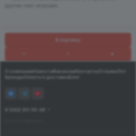
других секс-игрушек.
В корзину
Назад к списку
О компании
Новости
Вакансии
Контакты
Отзывы
Опт
Бренды
Оплата и доставка
Блог
8 (343) 351-05-48
pervomay@tiiya.ru