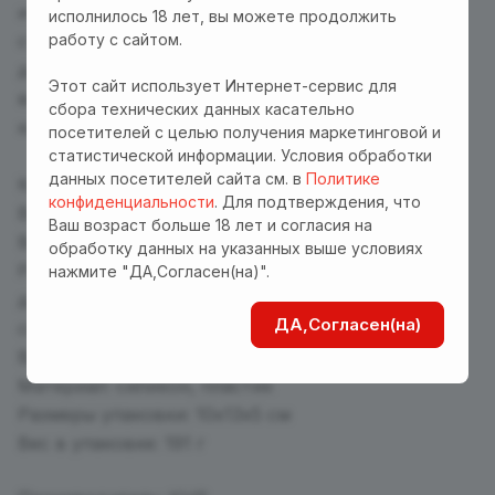
и наслаждайтесь устойчивыми скоростями и
исполнилось 18 лет, вы можете продолжить
работу с сайтом.
стимулирующими движениями, пока не
достигнете мощного оргазма! Виброяйцо имеет
Этот сайт использует Интернет-сервис для
встроенный перезаряжаемый аккумулятор (USB-
сбора технических данных касательно
кабель в комплекте).
посетителей с целью получения маркетинговой и
статистической информации. Условия обработки
данных посетителей сайта см. в
Политике
Комплектация: коробка, игрушка, USB кабель
конфиденциальности
. Для подтверждения, что
Вибрация: 12 режимов, функция памяти
Ваш возраст больше 18 лет и согласия на
Водонепроницаемость: IPX5
обработку данных на указанных выше условиях
Размер: длина виброяйца с хвостиком- 19 см,
нажмите "ДА,Согласен(на)".
длина виброяйца 7,2 см, диаметр виброяйца 3,6
ДА,Согласен(на)
см.
Вес игрушки: 62 г
Материал: силикон, пластик
Размеры упаковки: 10х13х5 см
Вес в упаковке: 191 г