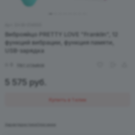
Арт.
EH BI-014656
Виброяйцо PRETTY LOVE "Franklin", 12
функций вибрации, функция памяти,
USB-зарядка
0
Нет отзывов
5 575 руб.
Купить в 1 клик
Характеристики
Описание