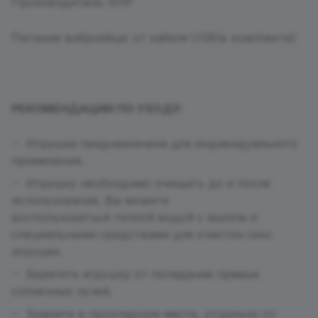
Производитель: КНР
Питание виброяйца: от кабеля USB(в комплекте)
РЕКОМЕНДАЦИИ ПО УХОДУ:
Игрушка предназначена для индивидуального
применения.
Игрушку необходимо очищать до и после
использования, Вы можете
воспользоваться теплой водой с мылом и
специальными средствами для очистки секс
игрушек.
Берегите игрушку от попадания прямых
солнечных лучей.
Храните в прохладном месте, отдельно от