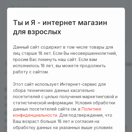
Есть в наличии
Бесплатная доставка куда угодно по промокоду
Ты и Я - интернет магазин
"Доставка"! Важно! Акция действует для заказов
для взрослых
от 3000 р. при оплате на сайте
Данный сайт содержит в том числе товары для
лиц старше 18 лет. Если Вы несовершеннолетний,
просим Вас покинуть наш сайт. Если вам
Описание
Отзывы
Характеристики
Оплата
Достав
исполнилось 18 лет, вы можете продолжить
работу с сайтом.
Этот сайт использует Интернет-сервис для
Вибратор
CORNELIUS
от
PRETTY LOVE
имеет
сбора технических данных касательно
посетителей с целью получения маркетинговой и
шарообразную головку, которую можно
статистической информации. Условия обработки
использовать для стимуляции интимных зон или
данных посетителей сайта см. в
Политике
для массажа всего тела. Аксессуар оснащен 12
конфиденциальности
. Для подтверждения, что
режимами вибрации, которые регулируются с
Ваш возраст больше 18 лет и согласия на
помощью кнопки в основании. Вибратор работает
обработку данных на указанных выше условиях