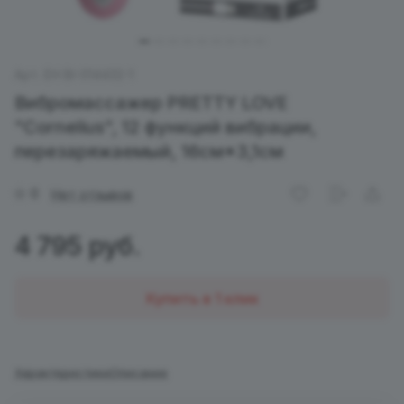
Арт.
EH BI-014432-1
Вибромассажер PRETTY LOVE
"Cornelius", 12 функций вибрации,
перезаряжаемый, 16см*3,1см
0
Нет отзывов
4 795 руб.
Купить в 1 клик
Характеристики
Описание