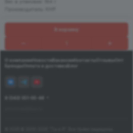
Вес в упаковке: 184 г
Производитель: КНР
В корзину
Назад к списку
О компании
Новости
Вакансии
Контакты
Отзывы
Опт
Бренды
Оплата и доставка
Блог
8 (343) 351-05-48
pervomay@tiiya.ru
© 2026 © 2006-2026 "Ты и Я". Все права защищены.