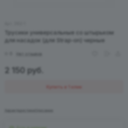
Арт.
3152-1
Трусики универсальные со штырьком
для насадок (для Strap-on) черные
0
Нет отзывов
2 150 руб.
Купить в 1 клик
Характеристики
Описание
Есть в наличии