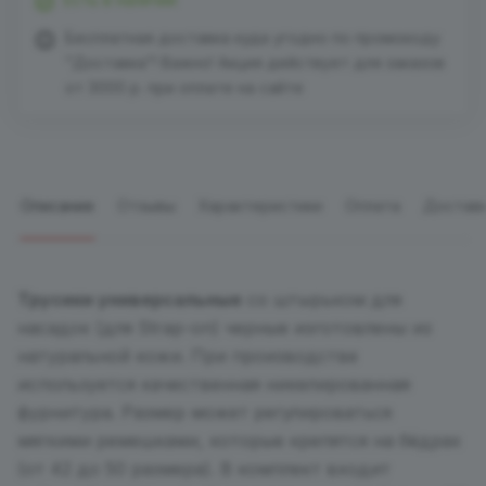
Бесплатная доставка куда угодно по промокоду
"Доставка"! Важно! Акция действует для заказов
от 3000 р. при оплате на сайте
Описание
Отзывы
Характеристики
Оплата
Достав
Трусики универсальные
со штырьком для
насадок (для Strap-on) черные изготовлены из
натуральной кожи. При производстве
используется качественная никелированная
фурнитура. Размер может регулироваться
мягкими ремешками, которые крепятся на бёдрах
(от 42 до 50 размера). В комплект входит