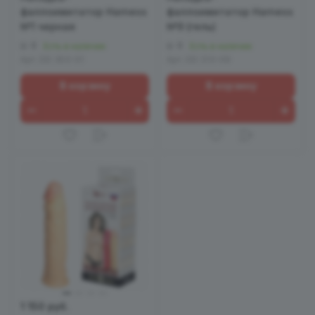
фаллоимитатор Harness
фаллоимитатор Harness
№1 черная
№9 (гель)
0
0
Есть в наличии
Есть в наличии
Арт.
DD 353-01
Арт.
DD 313-09
В корзину
В корзину
1 150 руб.