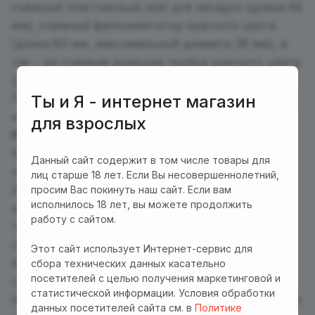
съёмный пластиковый плаг для насадок (длина 68
мм), съёмный фаллоимитатор красного цвета
(длина 80 мм, максимальный диаметр 38 мм), а
так – же съёмная анальная пробка красного цвета
(длина 73 мм, максимальный диаметр 25 мм).
Ты и Я - интернет магазин
Подходит для использования, как мужчиной, так
и женщиной.
для взрослых
РЕКОМЕНДАЦИИ ПО УХОДУ:
Игрушка предназначена для индивидуального
Данный сайт содержит в том числе товары для
применения.
лиц старше 18 лет. Если Вы несовершеннолетний,
Игрушку необходимо очищать до и после
просим Вас покинуть наш сайт. Если вам
исполнилось 18 лет, вы можете продолжить
использования, Вы можете воспользоваться
работу с сайтом.
теплой водой с мылом и специальными
средствами для очистки секс игрушек.
Этот сайт использует Интернет-сервис для
Берегите игрушку от попадания прямых
сбора технических данных касательно
посетителей с целью получения маркетинговой и
солнечных лучей.
статистической информации. Условия обработки
Храните в прохладном месте, отдельно от других
данных посетителей сайта см. в
Политике