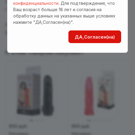
секс-игрушек. Рекомендуется использовать
конфиденциальности
. Для подтверждения, что
с лубрикантом на водной основе.
Ваш возраст больше 18 лет и согласия на
обработку данных на указанных выше условиях
нажмите "ДА,Согласен(на)".
Размер упаковки: 12*15*5 см
Вес в упаковке 180 г
ДА,Согласен(на)
С этим товаром покупают
950 руб.
950 руб.
Насадка-
Насадка-