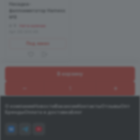
Насадка-
фаллоимитатор Harness
№9
0
Нет в наличии
Арт.
DD 203-09
Под заказ
В корзину
Назад к списку
О компании
Новости
Вакансии
Контакты
Отзывы
Опт
Бренды
Оплата и доставка
Блог