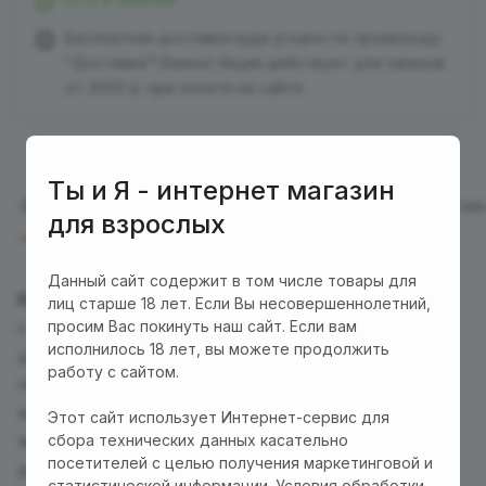
Бесплатная доставка куда угодно по промокоду
"Доставка"! Важно! Акция действует для заказов
от 3000 р. при оплате на сайте
Ты и Я - интернет магазин
Описание
Отзывы
Характеристики
Оплата
Достав
для взрослых
Данный сайт содержит в том числе товары для
ROMANCE IVAN
идеален для бесконтактной
лиц старше 18 лет. Если Вы несовершеннолетний,
просим Вас покинуть наш сайт. Если вам
стимуляции клитора. Игрушка имеет очень
исполнилось 18 лет, вы можете продолжить
удобную эргономичную форму, прекрасно
работу с сайтом.
ложится в руку. Мягкая силиконовая насадка
аккуратно будет стимулировать Ваши потайные
Этот сайт использует Интернет-сервис для
места. Испробуйте все 4 режима, чтобы
сбора технических данных касательно
посетителей с целью получения маркетинговой и
достигнуть высшего пика наслаждения, и Вы
статистической информации. Условия обработки