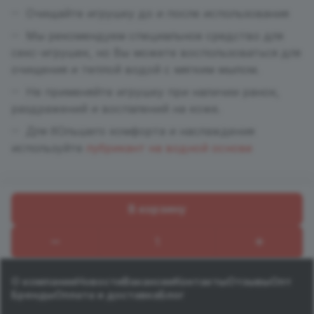
Очищайте игрушку до и после использования
Мы рекомендуем специальное средство для
секс-игрушек, но Вы можете воспользоваться для
очищения и теплой водой с мягким мылом.
Не применяйте игрушку при наличии ранок,
раздражений и воспалений на коже.
Для бОльшего комфорта и наслаждения
используйте
лубрикант на водной основе
В корзину
Назад к списку
О компании
Новости
Вакансии
Контакты
Отзывы
Опт
Бренды
Оплата и доставка
Блог