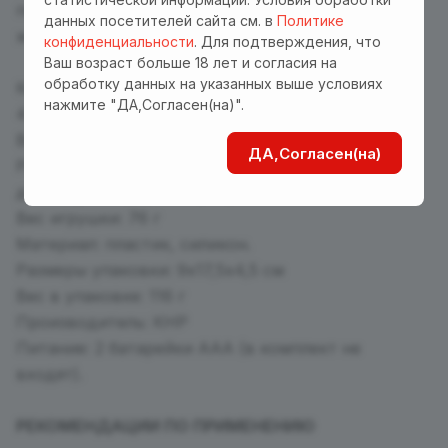
поймете, что это была лучшая ночь в Вашей
данных посетителей сайта см. в
Политике
жизни.
конфиденциальности
. Для подтверждения, что
Ваш возраст больше 18 лет и согласия на
обработку данных на указанных выше условиях
Комплектация: коробка, игрушка.
нажмите "ДА,Согласен(на)".
4 режима волновой стимуляции.
Водонепроницаемость: IPX5
ДА,Согласен(на)
Размер: общая длина - 12.5 см, ширина 4,6 см,
диаметр отверстия - 1,2-1,8 см.
Вес игрушки: 76 г
Материал: пластик, силикон.
Размеры упаковки: 9х17,5х4,5 см
Вес в упаковке: 116 г
Производитель: КНР
Питание: 2 батарейки ААА (в комплект не
входят).
РЕКОМЕНДАЦИИ ПО ПРИМЕНЕНИЮ