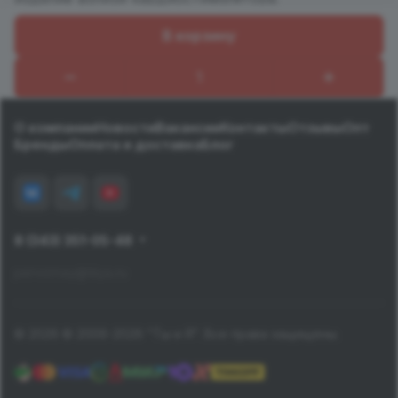
В корзину
Назад к списку
О компании
Новости
Вакансии
Контакты
Отзывы
Опт
Бренды
Оплата и доставка
Блог
8 (343) 351-05-48
pervomay@tiiya.ru
© 2026 © 2006-2026 "Ты и Я". Все права защищены.