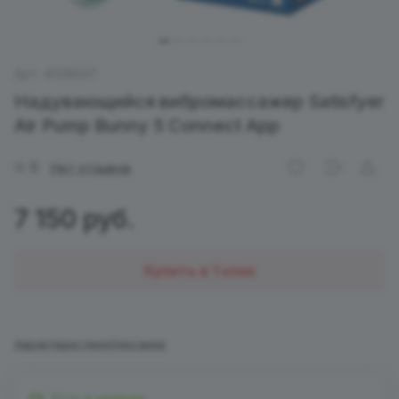
Арт.
4038537
Надувающийся вибромассажер Satisfyer
Air Pump Bunny 5 Connect App
0
Нет отзывов
7 150 руб.
Купить в 1 клик
Характеристики
Описание
Есть в наличии