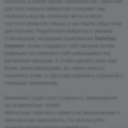
контроль в любое время. Шелковистый, приятный
для тела силикон вибратора позволяет ему
скользить внутрь особенно мягко и легко
чистится влажной тканью и чистящим средством
для игрушек. Подключите вибратор к нашему
отмеченному наградами приложению
Satisfyer
Connect
, чтобы создавать собственные ритмы
вибрации или баловать себя вибрациями под
ритмичные мелодии. А чтобы сделать игры еще
более захватывающими, Вы также можете
позволить кому-то другому управлять игрушкой с
помощью приложения.
Внимание! Существует опасность повреждения
из-за магнитных полей!
Магнитные поля могут влиять на механические и
электронные компоненты. Не используйте
изделие вблизи кардиостимулятора.