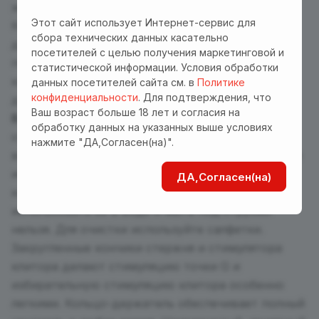
желанию и оказывая чувственное давление.
Этот сайт использует Интернет-сервис для
Комбинируйте две функции независимо друг от
сбора технических данных касательно
друга так, как хочется именно Вам. Моторчики
посетителей с целью получения маркетинговой и
передают вибрации на стержень и стимулятор
статистической информации. Условия обработки
клитора одновременно — так что готовьтесь к
данных посетителей сайта см. в
Политике
конфиденциальности
. Для подтверждения, что
двойному наслаждению.
Ваш возраст больше 18 лет и согласия на
Важно!
На задней стороне корпуса есть
обработку данных на указанных выше условиях
отверстие для поступления и стравливания
нажмите "ДА,Согласен(на)".
воздуха, пожалуйста не закрывайте его во время
использования. Благодаря этому отверстию
ДА,Согласен(на)
корпус игрушки не является влагозащитным и
использовать ее в воде и мыть под струями
нельзя. Для очистки используйте салфетки.
Закругленные кончики стержня и стимулятора
клитора делают стимуляцию точки G и
избирательную стимуляцию клитора особенно
легкими. Кольцо-держатель обеспечивает полный