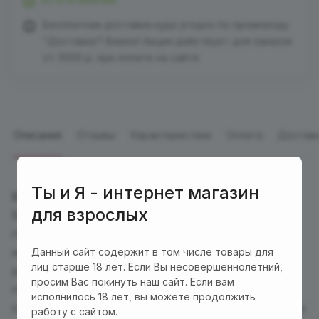
Бесплатная доставка куда угодно по промокоду
"Доставка"! Важно! Акция действует для заказов
от 3000 р. при оплате на сайте
Описание
Отзывы
Характеристики
Оплата
Достав
Ты и Я - интернет магазин
Satisfyer Air Pump Bunny 5 Connect
заставит
для взрослых
Ваше сердце биться быстрее. Он побалует Вас
глубокими вибрациями от двух мощных
моторчиков, которые доступны в 12 различных
Данный сайт содержит в том числе товары для
лиц старше 18 лет. Если Вы несовершеннолетний,
режимах. Надувной стержень вибратора
просим Вас покинуть наш сайт. Если вам
постепенно увеличивается в размерах до 15 мм
исполнилось 18 лет, вы можете продолжить
одним нажатием кнопки, наполняя Вас по Вашему
работу с сайтом.