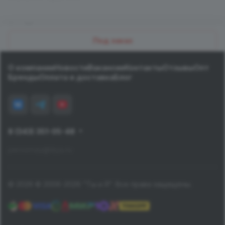
Назад к списку
Под заказ
О компании
Новости
Вакансии
Контакты
Отзывы
Опт
Бренды
Оплата и доставка
Блог
8 (343) 351-05-48
pervomay@tiiya.ru
© 2026 © 2006-2026 "Ты и Я". Все права защищены.