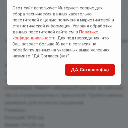
"Доставка"! Важно! Акция действует для заказов
Этот сайт использует Интернет-сервис для
от 3000 р. при оплате на сайте
сбора технических данных касательно
посетителей с целью получения маркетинговой и
статистической информации. Условия обработки
данных посетителей сайта см. в
Политике
конфиденциальности
. Для подтверждения, что
Описание
Отзывы
Характеристики
Оплата
Достав
Ваш возраст больше 18 лет и согласия на
обработку данных на указанных выше условиях
нажмите "ДА,Согласен(на)".
Яркие анальные пробочки изготовлены из мягкого
ДА,Согласен(на)
силикона высочайшего качества. Подойдут и
новичкам, и профессионалам анальной
стимуляции. Имеют небольшой рельеф на рабочей
части и ограничитель с присоской. Пробки разных
размеров для остроты ощущений.
Размеры:
Большая: 9*5 см.
Малая: 5*3,25 см.