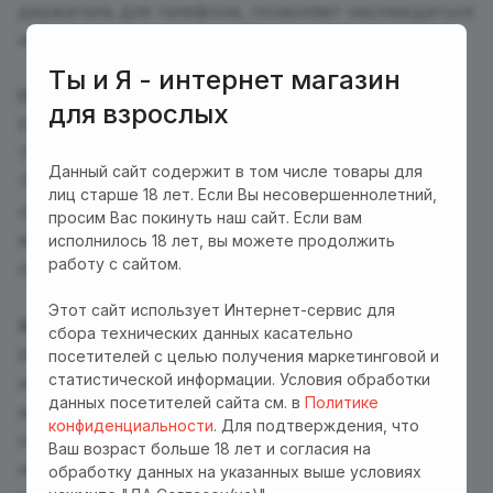
держатель для телефона, позволяет наслаждаться
игрой
Ты и Я - интернет магазин
Применение
для взрослых
Рукав изготовлен из эластичного и мягкого 3D
ТПЕ материала (менее пористый, чем обычный
Данный сайт содержит в том числе товары для
ТПЕ). Он не содержит фталатов и обеспечивет
лиц старше 18 лет. Если Вы несовершеннолетний,
приятные тактильные ощущения. Использовать
просим Вас покинуть наш сайт. Если вам
мастурбатор рекомендуется только с
исполнилось 18 лет, вы можете продолжить
работу с сайтом.
лубрикантом на водной основе.
Этот сайт использует Интернет-сервис для
Хранение
сбора технических данных касательно
Игрушку необходимо промывать до и после
посетителей с целью получения маркетинговой и
статистической информации. Условия обработки
использования. Для этого можно использовать
данных посетителей сайта см. в
Политике
мыльный раствор или специализированные
конфиденциальности
. Для подтверждения, что
очищающие средства. Для этого необходимо
Ваш возраст больше 18 лет и согласия на
извлечь рукав из корпуса. Перед хранением
обработку данных на указанных выше условиях