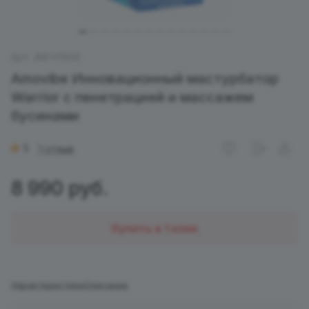
Арт.
AM-V1906
Amovibe Инновационный мастурбатор
Warrior с пенетрацией и массажем
бусинами
5
1 отзыв
8 990 руб.
Купить в 1 клик
Характеристики
Описание