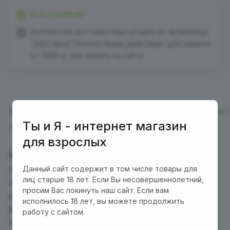
Есть в наличии
Бесплатная доставка куда угодно по промокоду
"Доставка"! Важно! Акция действует для заказов
от 3000 р. при оплате на сайте
Описание
Отзывы (1)
Характеристики
Оплата
Дост
Ты и Я - интернет магазин
для взрослых
Warrior
- многофункциональный мастурбатор
нового поколения. Игрушка имеет 8 режимов
Данный сайт содержит в том числе товары для
лиц старше 18 лет. Если Вы несовершеннолетний,
пенетрации, 9 режимов бесшумной вибрации и
просим Вас покинуть наш сайт. Если вам
двухуровневый нагрев до 42 градусов. Каждая
исполнилось 18 лет, вы можете продолжить
функция автономных моторов отображается на
работу с сайтом.
экране, позволяя отслеживать выбранные