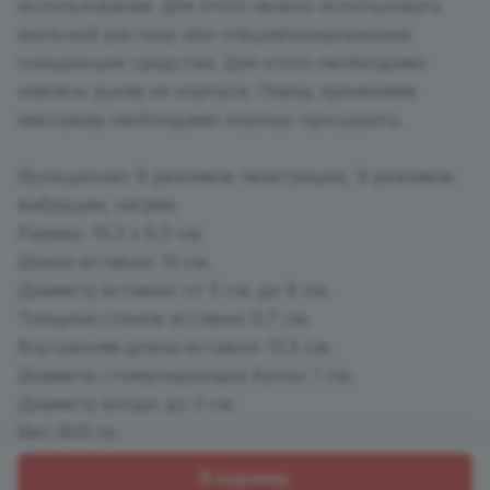
использования. Для этого можно использовать
мыльный раствор или специализированные
очищающие средства. Для этого необходимо
извлечь рукав из корпуса. Перед хранением
массажер необходимо хорошо просушить.
Функционал: 8 режимов пенетрации, 9 режимов
вибрации, нагрев.
Размер: 16,3 х 8,5 см.
Длина вставки: 15 см.
Диаметр вставки: от 5 см. до 8 см.
Толщина стенов вставки: 0.7 см.
Внутренняя длина вставки: 13,5 см.
Диаметр стимулирующих бусин: 1 см.
Диаметр входа: до 3 см.
Вес: 805 гр.
В корзину