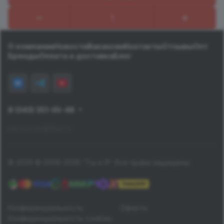
Назад к списку
О компании
Новости
Вакансии
Контакты
Отзывы
Опт
Бренды
Оплата и доставка
Блог
8 (343) 351-05-48
pervomay@tiiya.ru
© 2026 © 2006-2026 "Ты и Я". Все права защищены.
Конфиденциальность
Оферта
Конфиденциальность cookies