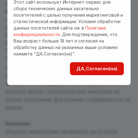
Этот сайт использует Интернет-сервис для
режимы. Функция пенетрации в мастурбаторе
сбора технических данных касательно
Warryor
отличается тем, что она осуществляется
посетителей с целью получения маркетинговой и
с помощью фигурных колец с бусинами, что
статистической информации. Условия обработки
делает стимуляцию еще более яркой.
данных посетителей сайта см. в
Политике
конфиденциальности
. Для подтверждения, что
Применение
Ваш возраст больше 18 лет и согласия на
Рукав изготовлен из эластичного и мягкого 3D
обработку данных на указанных выше условиях
ТПЕ материала (менее пористый чем обычный
нажмите "ДА,Согласен(на)".
ТПЕ). Он не содержит фталатов и обеспечивет
приятные тактильные ощущения. Использовать
ДА,Согласен(на)
мастурбатор рекомендуется только с
лубрикантом на водной основе. Включить
игрушку можно трехсекундным нажатием на
кнопку включения. Все режимы отображаются на
экране.
Хранение
Игрушку необходимо промывать до и после