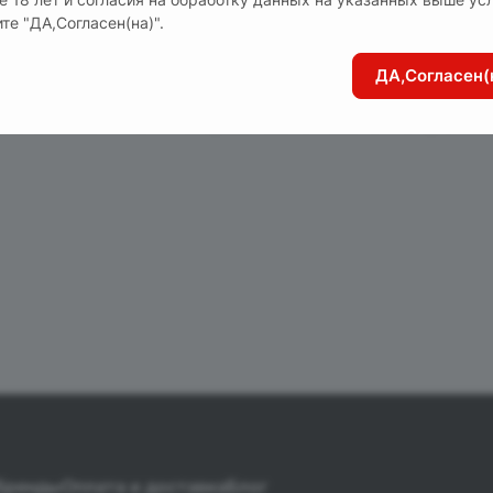
те "ДА,Согласен(на)".
ДА,Согласен(
асными бантиками. Спереди застегивается на крючки. 
Бренды
Оплата и доставка
Блог