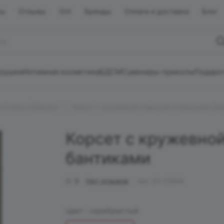
ты
Отзывы
Опт
Бренды
Оплата и доставка
Блог
грушки
Интимная косметика
БДСМ
Сувениры-приколы
Подаро
EroHot Collection
Корсет с кружевной отделкой и красными ба
Корсет с кружевно
бантиками
0
Нет отзывов
Арт.
EH 538АК
Цвет :
серебристый