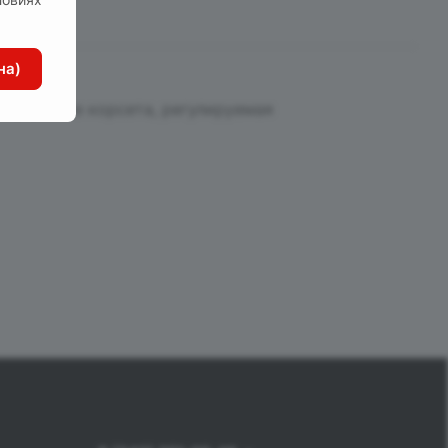
на)
На спинке корсета, регулируемая