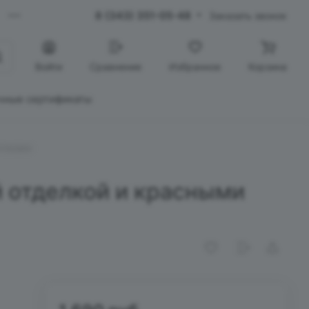
8 (343) 351-05-48
Заказать звонок
Войти
Сравнение
Избранное
Корзина
чные сертификаты
нтиками
й отделкой и красными