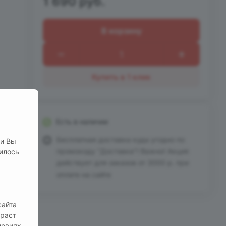
1 690 руб.
В корзину
Купить в 1 клик
Есть в наличии
Бесплатная доставка куда угодно по
ли Вы
промокоду "Доставка"! Важно! Акция
нилось
действует для заказов от 3000 р. при
оплате на сайте
сайта
зраст
ловиях