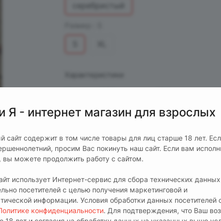
серебристый
Размер :
S
S
XL
Характеристики
Состав
—
90% полиэстер, 10% эластан
Упаковка.
—
Прозрачный пакет
и Я - интернет магазин для взрослых
Производитель
—
EroHot Collection
й сайт содержит в том числе товары для лиц старше 18 лет. Ес
ершеннолетний, просим Вас покинуть наш сайт. Если вам испол
т, вы можете продолжить работу с сайтом.
сайт использует Интернет-сервис для сбора технических данных
ельно посетителей с целью получения маркетинговой и
стической информации. Условия обработки данных посетителей 
Политике конфиденциальности
. Для подтверждения, что Ваш во
е 18 лет и согласия на обработку данных на указанных выше ус