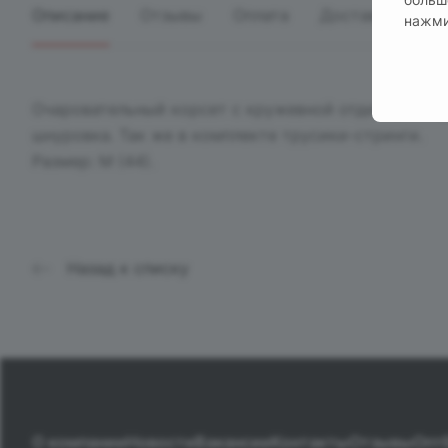
Описание
Отзывы
Оплата
Доставка
нажми
Очаровательный корсет с кружевной отделкой и кр
шнуровка. Так же в комплекте трусики-стринги.
Размер: M (44).
Назад к списку
О компании
Новости
Вакансии
Контакты
Отзывы
Опт