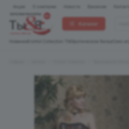
Акции
О компании
Новости
Вакансии
Контак
Каталог
Новинки
EroHot Collection TM
Эротическое белье
Секс и
Главная
Каталог
EroHot Collection
Эротическое белье 