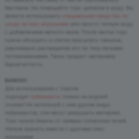
бактерии. Не помещайте торс целиком в воду. Вы
можете использовать
специальное средство по
уходу за секс игрушками
или просто теплую воду
с добавлением мягкого мыла. После мытья торс
нужно обсушить и слегка присыпать тальком,
равномерно распределив его по телу легкими
поглаживаниями. Тальк придаст материалу
бархатистость.
ВАЖНО!
Для использования с торсом
подходят
лубриканты
только на водной
основе! Не используй с ним другие виды
лубрикантов, они могут разрушать материал.
Торс нужно беречь от прямых солнечных лучей.
Нельзя хранить вместе с другими секс-
игрушками.