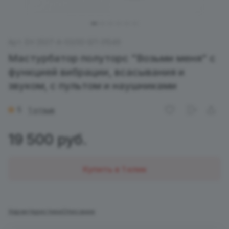
Арт.
EH 2507-A-03/00-БП-31549
Мастурбатор полуторс "Возьми меня" с
функцией вибрации, всасывания и
звуком, с пультом и наушниками
5
1 отзыв
19 500 руб.
Купить в 1 клик
Характеристики
Описание