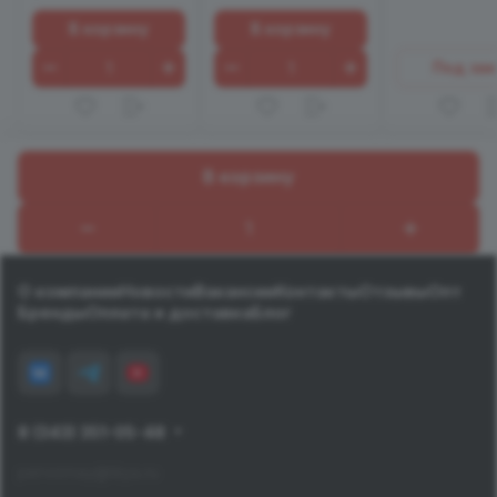
В корзину
В корзину
Под зак
В корзину
Назад к списку
О компании
Новости
Вакансии
Контакты
Отзывы
Опт
Бренды
Оплата и доставка
Блог
8 (343) 351-05-48
pervomay@tiiya.ru