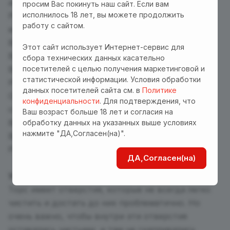
инструкция на английском языке.
просим Вас покинуть наш сайт. Если вам
исполнилось 18 лет, вы можете продолжить
Режимы: 10 режимов вибрации, 3 режима
работу с сайтом.
всасывания, голосовое сопровождение.
Время зарядки: 120 минут (кабель в комплекте)
Этот сайт использует Интернет-сервис для
Время работы: 60 минут
сбора технических данных касательно
посетителей с целью получения маркетинговой и
Водонепроницаемость IPX4
статистической информации. Условия обработки
Размеры:
данных посетителей сайта см. в
Политике
Общая длина 30 см; ширина 20 см, высота 22
конфиденциальности
. Для подтверждения, что
см, бёдра 78 см.
Ваш возраст больше 18 лет и согласия на
Вес 5,06 кг.
обработку данных на указанных выше условиях
нажмите "ДА,Согласен(на)".
Вес в упаковке 5,43 кг
Размер в упаковке 32*21*30 см
ДА,Согласен(на)
УХОД
Торс имеет отверстия, которые не всегда легко
чистить и достать до них проблематично. Но
очень важно, чтобы внутри эти отверстия
оставались чистыми, и там не скапливались