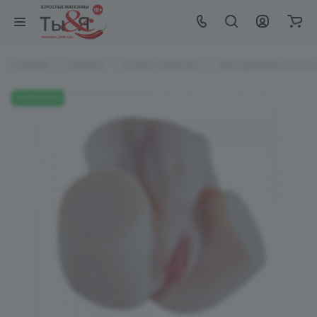
Главная
Каталог
EroHot Collection
Мастурбатор полутор
НОВИНКИ